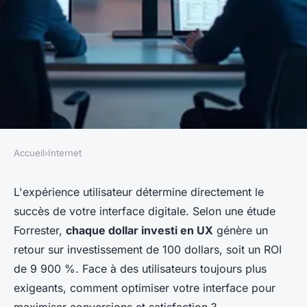
Accueil
›
Internet
INTERNET
Découvrez l'expertise d'une
L'expérience utilisateur détermine directement le
succès de votre interface digitale. Selon une étude
agence ux design pour vos
Forrester,
chaque dollar investi en UX
génère un
projets
retour sur investissement de 100 dollars, soit un ROI
de 9 900 %. Face à des utilisateurs toujours plus
Gabriel
•
15 décembre 2025
•
7 min de lecture
exigeants, comment optimiser votre interface pour