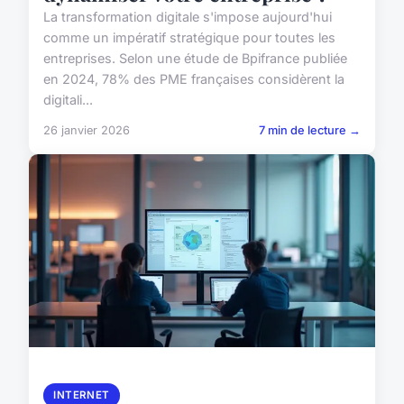
La transformation digitale s'impose aujourd'hui
comme un impératif stratégique pour toutes les
entreprises. Selon une étude de Bpifrance publiée
en 2024, 78% des PME françaises considèrent la
digitali...
26 janvier 2026
7 min de lecture →
INTERNET