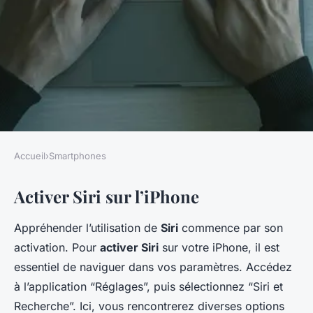
Accueil
›
Smartphones
SMARTPHONES
Activer Siri sur l’iPhone
Comment utiliser Siri,
l'assistant vocal de l'iPhone ?
Appréhender l’utilisation de
Siri
commence par son
activation. Pour
activer Siri
sur votre iPhone, il est
Gabriel
•
20 décembre 2024
•
4 min de lecture
essentiel de naviguer dans vos paramètres. Accédez
à l’application “Réglages”, puis sélectionnez “Siri et
Recherche”. Ici, vous rencontrerez diverses options